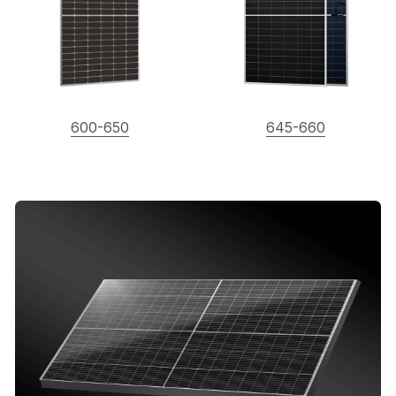
600-650
645-660