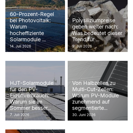
60-Prozent-Regel
bei Photovoltaik:
Polysiliziumpreise
Warum
geben weiter nach:
hocheffiziente
Was bedeutet dieser
Solarmodule ...
Trend für ...
14. Juli 2026
9. Juli 2026
HJT-Solarmodule
Von Halbzellen zu
für den PV-
Multi-Cut-Zellen:
Eigenverbrauch:
Warum PV-Module
Warum sie im
zunehmend auf
Sommer besser...
segmentierte...
7. Juli 2026
30. Juni 2026