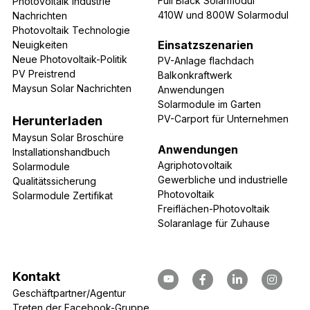
Full Black Solarmodul
Photovoltaik Industrie 
410W und 800W 
Solarmodul
Nachrichten
Photovoltaik Technologie 
Einsatzszenarien
Neuigkeiten
Neue Photovoltaik-Politik
PV-Anlage flachdach
PV Preistrend
Balkonkraftwerk 
Maysun Solar Nachrichten
Anwendungen
Solarmodule im Garten
PV-Carport für Unternehmen
Herunterladen
Maysun Solar Broschüre
Anwendungen
Installationshandbuch
Agriphotovoltaik
Solarmodule
Gewerbliche und industrielle 
Qualitätssicherung
Photovoltaik
Solarmodule Zertifikat
Freiflächen-Photovoltaik
Solaranlage für Zuhause
Kontakt
Geschäftpartner/Agentur
Treten der Facebook-Gruppe 