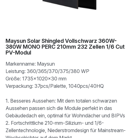
WhatsApp
IBC Solarmodul-Technologie
Zeitlich begrenzte Aktion
Broschüre
Photovoltaik Technologie Neuigk
Kontaktieren Sie uns
Bifaciale Solarmodul-Technologi
Maysun Solar Nachrichten
Treten der Facebook-Gruppe bei
1/3-Cut Solarmodul-Technolog
Neue Photovoltaik-Politik
Maysun Solar Shingled Vollschwarz 360W-
380W MONO PERC 210mm 232 Zellen 1/6 Cut
PV-Modul
Halbzellen-Solarmodul-Technolog
PV Preistrend
Markenname: Maysun
Shingled Solarmodule Technologi
Leistung: 360/365/370/375/380 WP
Größe: 1735×1020×30 mm
Verpackung: 37pcs/Palette, 1040pcs/40HQ
1. Besseres Aussehen: Mit dem totalen schwarzen
Aussehen passen sich die Module perfekt in das
Gebäudedach ein, optimal für Wohndächer und BIPVs
2. Fortschrittliche 210-mm-Silizium- und 1/6-
Zellentechnologie, Niederstromdesign für Mainstream-
Wechselrichter auf dem Markt.