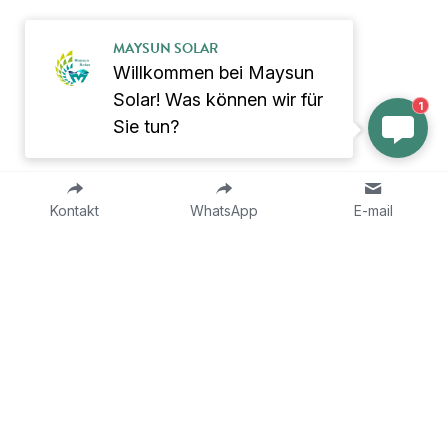
MAYSUN SOLAR
Willkommen bei Maysun
Solar! Was können wir für
1
Sie tun?
Kontakt
WhatsApp
E-mail
Über Maysun
Produkt​
über uns
Nach Technologie
Woran Wir Glauben
Alle Produkte
Die Geschichte Von Maysun 
TOPCon PV-Modul
Solar
IBC PV-Modul