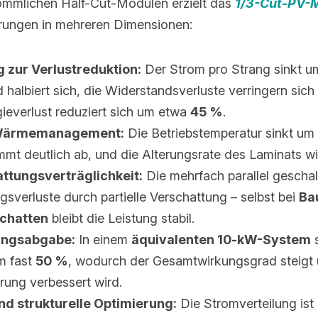
ömmlichen Half-Cut-Modulen erzielt das 
1/3-Cut-PV-
erungen in mehreren Dimensionen:
 zur Verlustreduktion:
 Der Strom pro Strang sinkt u
 halbiert sich, die Widerstandsverluste verringern sich
everlust reduziert sich um etwa 
45 %
.
 Wärmemanagement:
 Die Betriebstemperatur sinkt um 
mt deutlich ab, und die Alterungsrate des Laminats wi
ttungsverträglichkeit:
 Die mehrfach parallel geschalt
gsverluste durch partielle Verschattung – selbst bei 
Ba
chatten
 bleibt die Leistung stabil.
tungsabgabe:
 In einem 
äquivalenten 10-kW-System
 
m fast 
50 %
, wodurch der Gesamtwirkungsgrad steigt u
ung verbessert wird.
d strukturelle Optimierung:
 Die Stromverteilung ist 