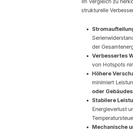
Im Vergleich zu herk
strukturelle Verbess
Stromaufteilung
Serienwiderstand
der Gesamtenergi
Verbessertes
von Hotspots nim
Höhere Verscha
minimiert Leistun
oder Gebäudes
Stabilere Leis
Energieverlust u
Temperatursteuer
Mechanische un