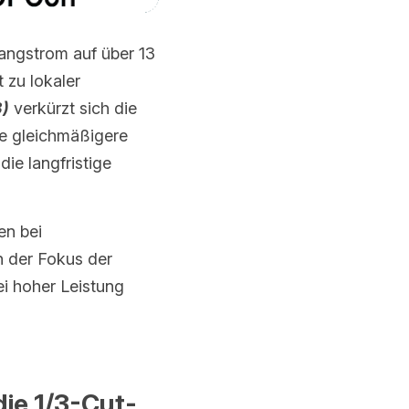
ngstrom auf über 13 
zu lokaler 
)
 verkürzt sich die 
e gleichmäßigere 
e langfristige 
Strukturelle Innovation wird somit zum neuen Ansatz für Effizienzsteigerungen bei 
h der Fokus der 
i hoher Leistung 
die 1/3-Cut-