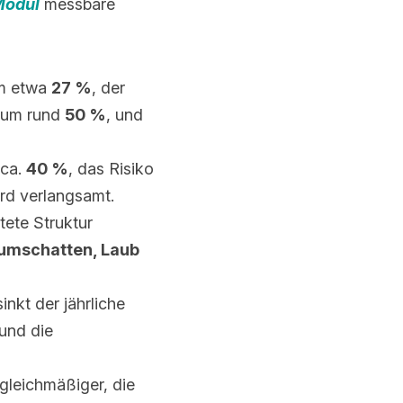
Modul
 messbare 
m etwa 
27 %
, der 
 um rund 
50 %
, und 
ca. 
40 %
, das Risiko 
rd verlangsamt.
ete Struktur 
umschatten, Laub 
sinkt der jährliche 
nd die 
gleichmäßiger, die 