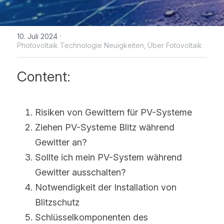
WhatsApp
IBC Solarmodul-Technologie
Zeitlich begrenzte Aktion
Broschüre
Photovoltaik Technologie Neuigk
Kontaktieren Sie uns
·
10. Juli 2024
Bifaciale Solarmodul-Technologi
Maysun Solar Nachrichten
Treten der Facebook-Gruppe bei
Photovoltaik Technologie Neuigkeiten,
Über Fotovoltaik
1/3-Cut Solarmodul-Technolog
Neue Photovoltaik-Politik
Content:
Halbzellen-Solarmodul-Technolog
PV Preistrend
Shingled Solarmodule Technologi
Risiken von Gewittern für PV-Systeme
Ziehen PV-Systeme Blitz während 
Gewitter an?
Sollte ich mein PV-System während 
Gewitter ausschalten?
Notwendigkeit der Installation von 
Blitzschutz
Schlüsselkomponenten des 