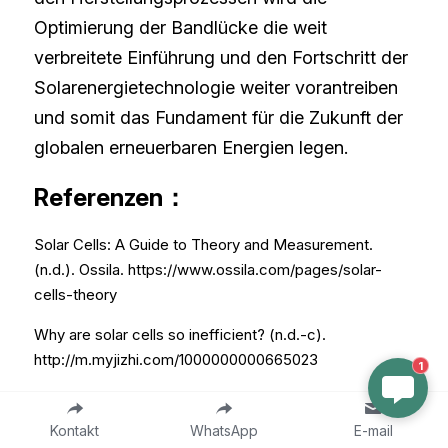
Optimierung der Bandlücke die weit 
verbreitete Einführung und den Fortschritt der 
Solarenergietechnologie weiter vorantreiben 
und somit das Fundament für die Zukunft der 
globalen erneuerbaren Energien legen.
Referenzen：
Solar Cells: A Guide to Theory and Measurement. 
(n.d.). Ossila. https://www.ossila.com/pages/solar-
cells-theory
Why are solar cells so inefficient? (n.d.-c). 
http://m.myjizhi.com/1000000000665023
1
Niclas. (2024, February 22). Energy Band Gap of Solar 
cells. Sinovoltaics (Hong Kong Office). 
Kontakt
WhatsApp
E-mail