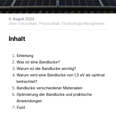
WhatsApp
IBC Solarmodul-Technologie
Zeitlich begrenzte Aktion
Broschüre
Photovoltaik Technologie Neuigk
Kontaktieren Sie uns
·
5. August 2024
Bifaciale Solarmodul-Technologi
Maysun Solar Nachrichten
Treten der Facebook-Gruppe bei
Über Fotovoltaik,
Photovoltaik Technologie Neuigkeiten
1/3-Cut Solarmodul-Technolog
Neue Photovoltaik-Politik
Inhalt
Halbzellen-Solarmodul-Technolog
PV Preistrend
Einleitung
Shingled Solarmodule Technologi
Was ist eine Bandlücke?
Warum ist die Bandlücke wichtig?
Warum wird eine Bandlücke von 1,5 eV als optimal 
betrachtet?
Bandlücke verschiedener Materialien
Optimierung der Bandlücke und praktische 
Anwendungen
Fazit