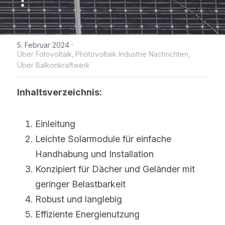
WhatsApp
IBC Solarmodul-Technologie
Zeitlich begrenzte Aktion
Broschüre
Photovoltaik Technologie Neuigk
Kontaktieren Sie uns
Bifaciale Solarmodul-Technologi
Maysun Solar Nachrichten
Treten der Facebook-Gruppe bei
·
5. Februar 2024
Über Fotovoltaik,
Photovoltaik Industrie Nachrichten,
1/3-Cut Solarmodul-Technolog
Über Balkonkraftwerk
Neue Photovoltaik-Politik
Halbzellen-Solarmodul-Technolog
PV Preistrend
Inhaltsverzeichnis:
Shingled Solarmodule Technologi
Einleitung
Leichte Solarmodule für einfache 
Handhabung und Installation
Konzipiert für Dächer und Geländer mit 
geringer Belastbarkeit
Robust und langlebig
Effiziente Energienutzung