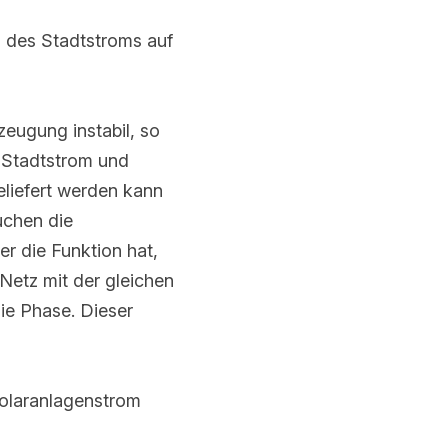
s Stadtstroms auf 
gung instabil, so 
adtstrom und 
ert werden kann Zur 
 die Stromverbraucher 
en von den 
eichen Spannung, der 
Schaltvorgang 
aranlagenstrom oder 