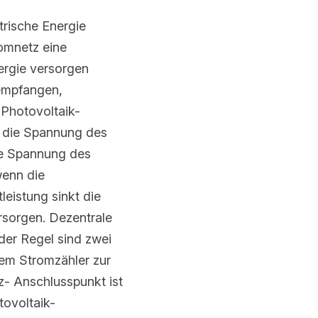
sche Energie 
mnetz eine besondere 
en kann, sondern 
echend ist der Strom 
n Orte mit niedriger 
ovoltaik-
zt die Last zuerst 
sanlage Nach der 
kt und das Netz wird 
igenbedarf, und die 
er der 
stromerzeugung 
mzähler ausgestattet, 
assen Strom und 