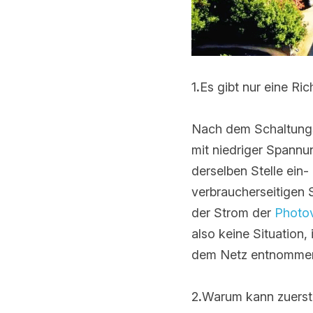
1
.
Es gibt nur eine Ri
Nach dem Schaltungspr
mit niedriger Spannung
derselben Stelle ein-
verbraucherseitigen St
Strom der
 Photovolta
keine Situation, in de
Netz entnommen wird
2
.
Warum kann zuerst 