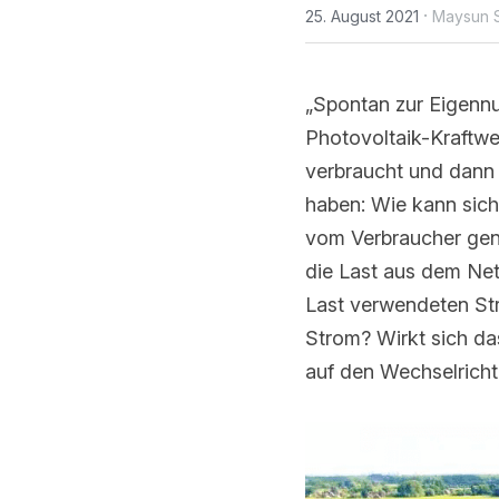
·
25. August 2021
Maysun S
„Spontan zur Eigennut
Photovoltaik-Kraftwer
und dann ins Netz ein
sichergestellt werden
genutzt wird, anstatt
zu nehmen? Gibt es e
nicht um Strom aus de
Umschalten von Photo
Gerät aus?