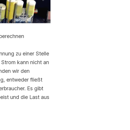
berechnen
ng zu einer Stelle 
trom kann nicht an 
en wir den 
entweder fließt der 
er. Es gibt also 
d die Last aus dem 