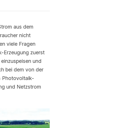
rom aus dem 
cher nicht verbraucht 
n haben: Wie kann 
 vom Verbraucher 
ie Last aus dem Netz 
 verwendeten Strom 
ich das häufige 
ichter oder das 