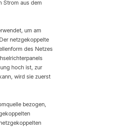
wendet, um am 
r netzgekoppelte 
lenform des Netzes 
lrichterpanels höher 
ist, zur 
, wird sie zuerst 
uelle bezogen, die 
elten Wechselrichter 
chselrichter zuerst 