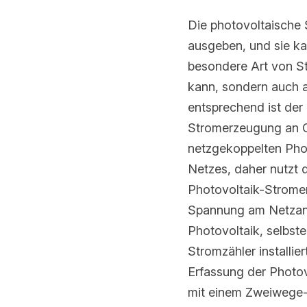
Die photovoltaische S
ausgeben, und sie ka
Art von Stromquelle is
auch als Last verwen
aus der Hochspannung 
Spannung fließen läss
Wechselrichters ist i
die Photovoltaik-Str
Leistung kleiner als 
die Last mit Strom ve
Bilanz ist online In d
Photovoltaikanlage is
installiert Das nutze
um die Einspeisung d