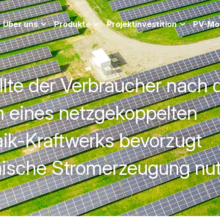
Produkte
Projektinvestition
PV-Module Anwendung
lte der Verbraucher nach 
on eines netzgekoppelten 
aik-Kraftwerks bevorzugt 
aische Stromerzeugung n