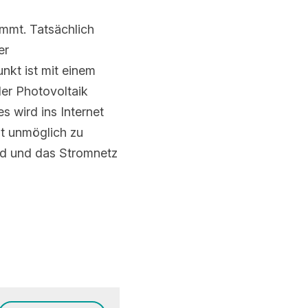
t. Tatsächlich muss 
schlusspunkt ist im 
ähler 
zeugten Strom messen 
 Allerdings gibt es 
l Strom von der 
endet wird.
ABONNIEREN