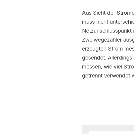
Aus Sicht der Stromqu
nicht unterschieden w
Umspannwerk installi
ausgestattet.Der Stro
können, wie viel Last 
nur eine Richtung des
Photovoltaik welcher 