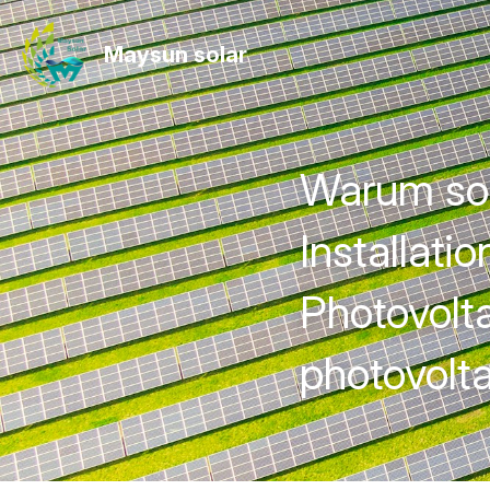
Maysun solar
Über uns
Warum sol
Installati
Photovolt
photovolt