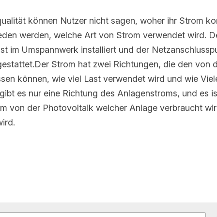
alität können Nutzer nicht sagen, woher ihr Strom komm
erden, welche Art von Strom verwendet wird. Der Netzan
ert und der Netzanschlusspunkt ist mit einem Zweiwegez
m hat zwei Richtungen, die den von der Photovoltaik er
verwendet wird und wie Vieles wird ins Internet gesendet.
 Anlagenstroms, und es ist unmöglich zu messen, wie vie
Anlage verbraucht wird und das Stromnetz getrennt verw