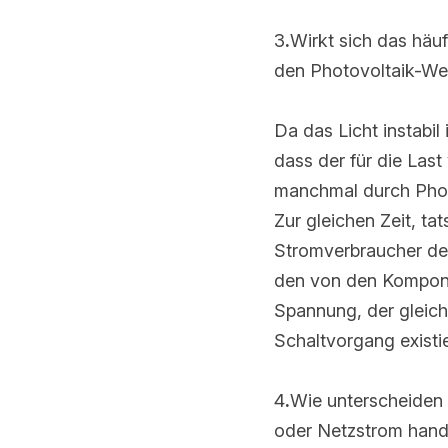
3
.
Wirkt sich das häuf
den Photovoltaik-Wech
Da das Licht instabil 
dass der für die Las
manchmal durch Photo
gleichen Zeit, tatsäc
den Strom des Netzes,
Komponenten erzeugte
gleichen Frequenz un
existiert eigentlich nic
4
.
Wie unterscheiden 
Netzstrom handelt?