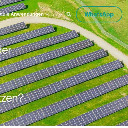
WhatsApp
en
Herunterladen
…
der 
utzen?