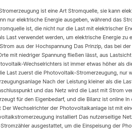
tromerzeugung ist eine Art Stromquelle, sie kann elektri
nn nur elektrische Energie ausgeben, während das Stro
t, die nicht nur die Last mit elektrischer Energie versorg
det werden, um elektrische Energie zu empfangen, entspr
Das Prinzip, das bei der Photovoltaik-Stromerzeugung a
t, aus Lastsicht die Spannung des netzgekoppelten Phot
mmer etwas höher als die Spannung des Netzes, daher nut
omerzeugung, nur wenn die Photovoltaik-Stromerzeugung
die Lastleistung sinkt die Spannung am Netzanschlusspun
rsorgen. Dezentrale Photovoltaik, selbsterzeugt für den E
er Regel sind zwei Stromzähler installiert Der Wechselricht
t mit einem Stromzähler zur Erfassung der Photovoltaik
rseitige Netz- Anschlusspunkt ist mit einem Zweiwege-Stro
er Photovoltaik-Stromerzeugungsanlage ins Netz zu erf