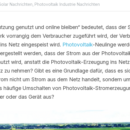
olar Nachrichten,
Photovoltaik Industrie Nachrichten
zung genutzt und online bleiben“ bedeutet, dass der St
k vorrangig dem Verbraucher zugeführt wird, der Verbrau
gespeist wird. 
Photovoltaik
-Neulinge werden viele Frage
, dass der Strom aus der Photovoltaik-Erzeugung zuerst
 die Photovoltaik-Erzeugung ins Netz einzuspeisen und d
ine Grundlage dafür, dass es sich bei dem von der Last
m Netz handelt, sondern um Photovoltaik-Strom? Wirkt s
voltaik-Stromerzeugung und Netzstrom auf den Wechselr