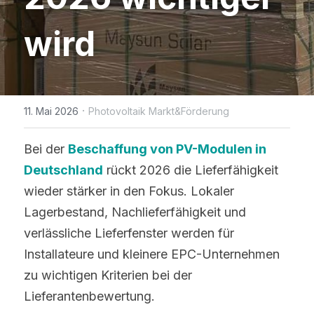
WhatsApp
IBC Solarmodul-Technologie
Zeitlich begrenzte Aktion
Broschüre
Photovoltaik Technologie Neuigk
Kontaktieren Sie uns
wird
Bifaciale Solarmodul-Technologi
Maysun Solar Nachrichten
Treten der Facebook-Gruppe bei
1/3-Cut Solarmodul-Technolog
Neue Photovoltaik-Politik
·
11. Mai 2026
Photovoltaik Markt&Förderung
Halbzellen-Solarmodul-Technolog
PV Preistrend
Bei der 
Beschaffung von PV-Modulen in 
Shingled Solarmodule Technologi
Deutschland
 rückt 2026 die Lieferfähigkeit 
wieder stärker in den Fokus. Lokaler 
Lagerbestand, Nachlieferfähigkeit und 
verlässliche Lieferfenster werden für 
Installateure und kleinere EPC-Unternehmen 
zu wichtigen Kriterien bei der 
Lieferantenbewertung.