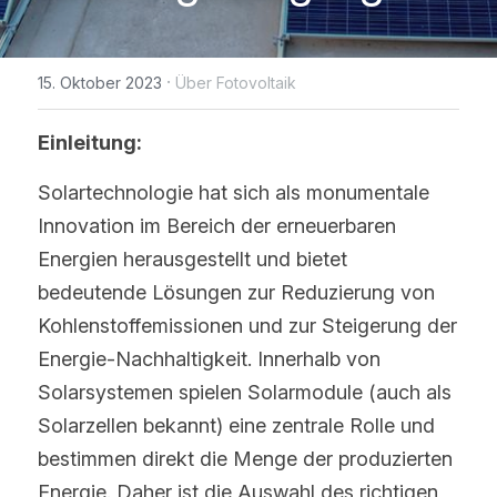
WhatsApp
IBC Solarmodul-Technologie
Zeitlich begrenzte Aktion
Broschüre
Photovoltaik Technologie Neuigk
Kontaktieren Sie uns
·
15. Oktober 2023
Über Fotovoltaik
Bifaciale Solarmodul-Technologi
Maysun Solar Nachrichten
Treten der Facebook-Gruppe bei
1/3-Cut Solarmodul-Technolog
Einleitung:
Neue Photovoltaik-Politik
Halbzellen-Solarmodul-Technolog
Solartechnologie hat sich als monumentale 
PV Preistrend
Innovation im Bereich der erneuerbaren 
Shingled Solarmodule Technologi
Energien herausgestellt und bietet 
bedeutende Lösungen zur Reduzierung von 
Kohlenstoffemissionen und zur Steigerung der 
Energie-Nachhaltigkeit. Innerhalb von 
Solarsystemen spielen Solarmodule (auch als 
Solarzellen bekannt) eine zentrale Rolle und 
bestimmen direkt die Menge der produzierten 
Energie. Daher ist die Auswahl des richtigen 