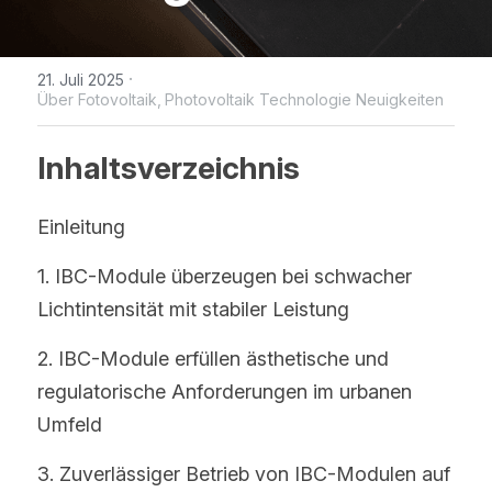
WhatsApp
IBC Solarmodul-Technologie
Zeitlich begrenzte Aktion
Broschüre
Photovoltaik Technologie Neuigk
Kontaktieren Sie uns
·
21. Juli 2025
Bifaciale Solarmodul-Technologi
Maysun Solar Nachrichten
Treten der Facebook-Gruppe bei
Über Fotovoltaik,
Photovoltaik Technologie Neuigkeiten
1/3-Cut Solarmodul-Technolog
Neue Photovoltaik-Politik
Inhaltsverzeichnis
Halbzellen-Solarmodul-Technolog
PV Preistrend
Einleitung
Shingled Solarmodule Technologi
1. IBC-Module überzeugen bei schwacher 
Lichtintensität mit stabiler Leistung
2. IBC-Module erfüllen ästhetische und 
regulatorische Anforderungen im urbanen 
Umfeld
3. Zuverlässiger Betrieb von IBC-Modulen auf 