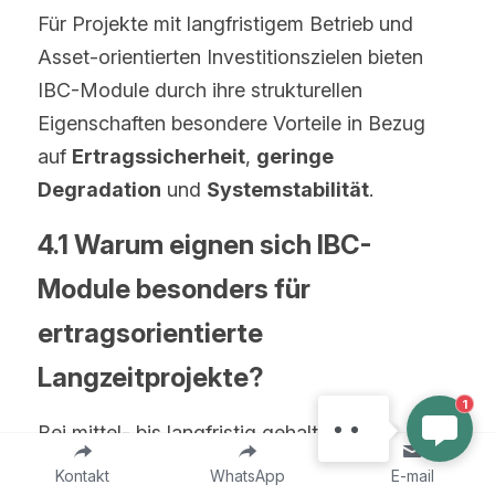
Für Projekte mit langfristigem Betrieb und 
Asset-orientierten Investitionszielen bieten 
IBC-Module durch ihre strukturellen 
Eigenschaften besondere Vorteile in Bezug 
auf 
Ertragssicherheit
, 
geringe 
Degradation
 und 
Systemstabilität
.
4.1 Warum eignen sich IBC-
Module besonders für 
ertragsorientierte 
MAYSUN SOLAR
Willkommen bei Maysun
Langzeitprojekte?
Solar! Was können wir für
1
Sie tun?
Bei mittel- bis langfristig gehaltenen 
Photovoltaikanlagen ist der 
Kontakt
WhatsApp
E-mail