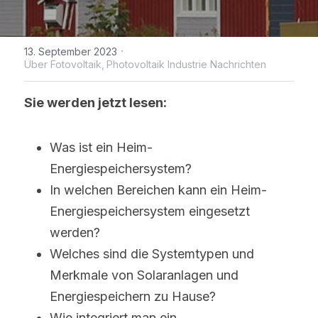
WhatsApp
IBC Solarmodul-Technologie
Zeitlich begrenzte Aktion
Broschüre
Photovoltaik Technologie Neuigk
Kontaktieren Sie uns
·
13. September 2023
Bifaciale Solarmodul-Technologi
Maysun Solar Nachrichten
Treten der Facebook-Gruppe bei
Über Fotovoltaik,
Photovoltaik Industrie Nachrichten
1/3-Cut Solarmodul-Technolog
Neue Photovoltaik-Politik
Sie werden jetzt lesen: 
Halbzellen-Solarmodul-Technolog
PV Preistrend
Was ist ein Heim-
Shingled Solarmodule Technologi
Energiespeichersystem?
In welchen Bereichen kann ein Heim-
Energiespeichersystem eingesetzt 
werden?
Welches sind die Systemtypen und 
Merkmale von Solaranlagen und 
Energiespeichern zu Hause?
Wie integriert man ein 