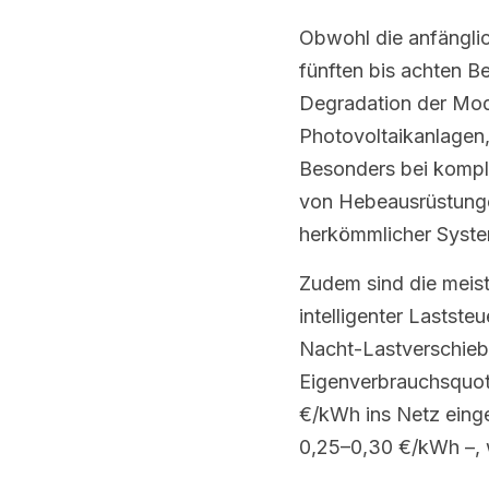
Obwohl die anfänglic
fünften bis achten B
Degradation der Mod
Photovoltaikanlagen,
Besonders bei komple
von Hebeausrüstunge
herkömmlicher Syste
Zudem sind die meist
intelligenter Lastst
Nacht-Lastverschiebu
Eigenverbrauchsquot
€/kWh ins Netz einge
0,25–0,30 €/kWh –, 