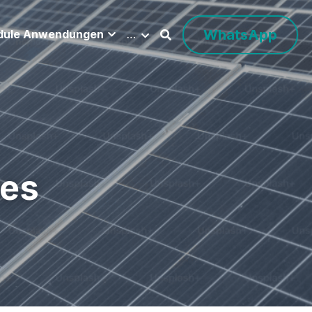
WhatsApp
dule Anwendungen
…
es 