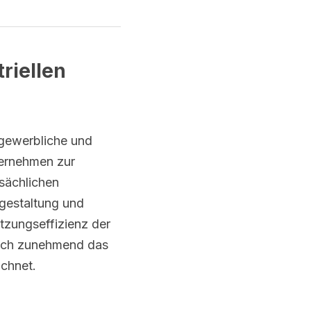
iellen 
 gewerbliche und 
ernehmen zur 
sächlichen 
gestaltung und 
zungseffizienz der 
ich zunehmend das 
ichnet.