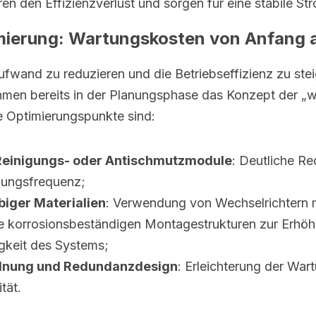
eren den Effizienzverlust und sorgen für eine stabile S
mierung: Wartungskosten von Anfang 
wand zu reduzieren und die Betriebseffizienz zu steige
men bereits in der Planungsphase das Konzept der „w
e Optimierungspunkte sind:
Reinigungs- oder Antischmutzmodule
: Deutliche Re
gungsfrequenz;
biger Materialien
: Verwendung von Wechselrichtern m
e korrosionsbeständigen Montagestrukturen zur Erhöh
keit des Systems;
rdnung und Redundanzdesign
: Erleichterung der War
tät.