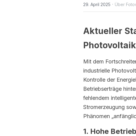
·
29. April 2025
Über Fotov
Aktueller St
Photovoltai
Mit dem Fortschreite
industrielle Photovo
Kontrolle der Energie
Betriebserträge hint
fehlendem intelligen
Stromerzeugung sowi
Phänomen „anfänglich
1. Hohe Betrie