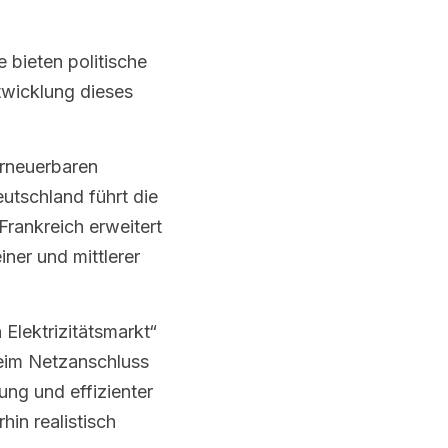
bieten politische 
wicklung dieses 
erneuerbaren 
utschland führt die 
ankreich erweitert 
er und mittlerer 
ektrizitätsmarkt“ 
eim Netzanschluss 
ng und effizienter 
n realistisch 