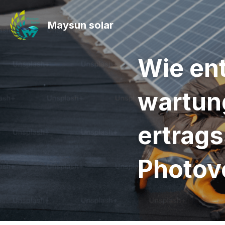
Maysun solar
Wie ent
wartun
ertrags
Photov