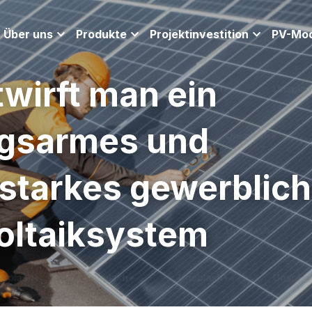
Über uns
Produkte
Projektinvestition
PV-Mo
wirft man ein 
gsarmes und 
starkes gewerblich
oltaiksystem