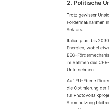
2. Politische 
Trotz gewisser Unsich
Fördermaßnahmen in v
Sektors.
Italien plant bis 203
Energien, wobei etwa
EEG-Fördermechanisme
im Rahmen des CRE-Me
Unternehmen.
Auf EU-Ebene förder
die Optimierung der 
für Photovoltaikproj
Stromnutzung bleiben