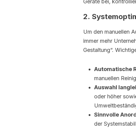
Geräte bei, kontrolli
2. Systemopti
Um den manuellen Auf
immer mehr Unterneh
Gestaltung“. Wichtig
Automatische 
manuellen Reini
Auswahl langle
oder höher sowi
Umweltbeständig
Sinnvolle Ano
der Systemstabili