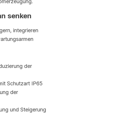
tromerzeugung.
an senken
rn, integrieren 
artungsarmen 
duzierung der 
it Schutzart IP65 
ung der 
tung und Steigerung 