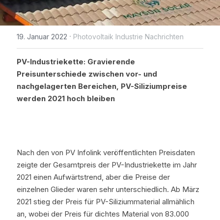
WhatsApp
IBC Solarmodul-Technologie
Zeitlich begrenzte Aktion
Broschüre
Photovoltaik Technologie Neuigk
Kontaktieren Sie uns
·
19. Januar 2022
Photovoltaik Industrie Nachrichten
Bifaciale Solarmodul-Technologi
Maysun Solar Nachrichten
Treten der Facebook-Gruppe bei
1/3-Cut Solarmodul-Technolog
PV-Industriekette: Gravierende 
Neue Photovoltaik-Politik
Preisunterschiede zwischen vor- und 
Halbzellen-Solarmodul-Technolog
nachgelagerten Bereichen, PV-Siliziumpreise 
PV Preistrend
werden 2021 hoch bleiben
Shingled Solarmodule Technologi
Nach den von PV Infolink veröffentlichten Preisdaten 
zeigte der Gesamtpreis der PV-Industriekette im Jahr 
2021 einen Aufwärtstrend, aber die Preise der 
einzelnen Glieder waren sehr unterschiedlich. Ab März 
2021 stieg der Preis für PV-Siliziummaterial allmählich 
an, wobei der Preis für dichtes Material von 83.000 