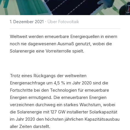
WhatsApp
IBC Solarmodul-Technologie
Zeitlich begrenzte Aktion
Broschüre
Photovoltaik Technologie Neuigk
Kontaktieren Sie uns
·
1. Dezember 2021
Über Fotovoltaik
Bifaciale Solarmodul-Technologi
Maysun Solar Nachrichten
Treten der Facebook-Gruppe bei
1/3-Cut Solarmodul-Technolog
Weltweit werden erneuerbare Energiequellen in einem 
Neue Photovoltaik-Politik
noch nie dagewesenen Ausmaß genutzt, wobei die 
Halbzellen-Solarmodul-Technolog
Solarenergie eine Vorreiterrolle spielt.
PV Preistrend
Shingled Solarmodule Technologi
Trotz eines Rückgangs der weltweiten 
Energienachfrage um 4,5 % im Jahr 2020 sind die 
Fortschritte bei den Technologien für erneuerbare 
Energien ermutigend. Die erneuerbaren Energien 
verzeichnen durchweg ein starkes Wachstum, wobei 
die Solarenergie mit 127 GW installierter Solarkapazität 
im Jahr 2020 den höchsten jährlichen Kapazitätsausbau 
aller Zeiten darstellt.