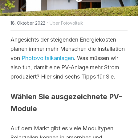
WhatsApp
IBC Solarmodul-Technologie
Zeitlich begrenzte Aktion
Broschüre
Photovoltaik Technologie Neuigk
Kontaktieren Sie uns
·
18. Oktober 2022
Über Fotovoltaik
Bifaciale Solarmodul-Technologi
Maysun Solar Nachrichten
Treten der Facebook-Gruppe bei
1/3-Cut Solarmodul-Technolog
Angesichts der steigenden Energiekosten 
Neue Photovoltaik-Politik
planen immer mehr Menschen die Installation 
Halbzellen-Solarmodul-Technolog
PV Preistrend
von 
Photovoltaikanlagen
. Was müssen wir 
also tun, damit eine PV-Anlage mehr Strom 
Shingled Solarmodule Technologi
produziert? Hier sind sechs Tipps für Sie.
Wählen Sie ausgezeichnet
e PV-
Module
Auf dem Markt gibt es viele Modultypen. 
Solarzellen können in amorphes und 